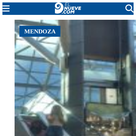
MENDOZA
MENDOZA
CADA DÍA
ARGENTINA
NOTICIERO 9
PROTAGONISTAS
EL NUEVE STREAMS
PROGRAMACIÓN
EN VIVO