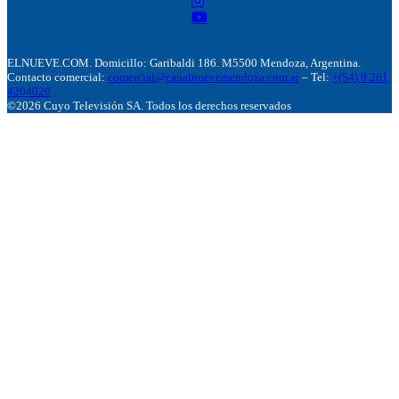
ELNUEVE.COM. Domicillo: Garibaldi 186. M5500 Mendoza, Argentina.
Contacto comercial:
comercial@canalnuevemendoza.com.ar
– Tel:
+(54) 9 261
4204020
©2026 Cuyo Televisión SA. Todos los derechos reservados