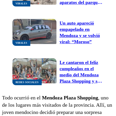
aparatos del parque
VIRALES
para hacer ejercicio y
causó furor
Un auto apareció
empapelado en
Mendoza y se volvió
viral: “Moroso”
VIRALES
Le cantaron el feliz
cumpleaños en el
medio del Mendoza
Plaza Shopping y su
REDES SOCIALES
reacción se volvió
viral
Todo ocurrió en el
Mendoza Plaza Shopping
, uno
de los lugares más visitados de la provincia. Allí, un
joven mendocino decidió preparar una sorpresa