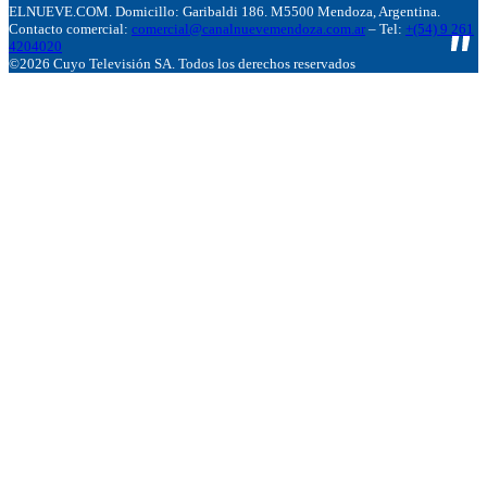
ELNUEVE.COM. Domicillo: Garibaldi 186. M5500 Mendoza, Argentina.
Contacto comercial:
comercial@canalnuevemendoza.com.ar
– Tel:
+(54) 9 261
4204020
©2026 Cuyo Televisión SA. Todos los derechos reservados