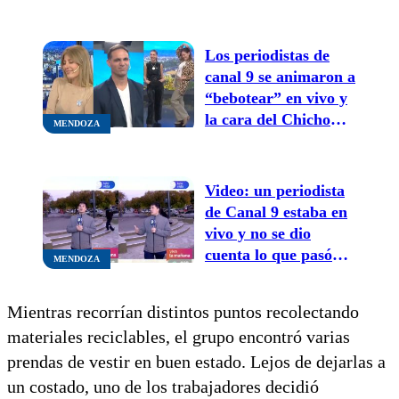
trabajan bajo la nieve
y el video se volvió
viral
Los periodistas de
canal 9 se animaron a
“bebotear” en vivo y
la cara del Chicho
MENDOZA
estalló a todos de
risa
Video: un periodista
de Canal 9 estaba en
vivo y no se dio
cuenta lo que pasó
MENDOZA
detrás de él
Mientras recorrían distintos puntos recolectando
materiales reciclables, el grupo encontró varias
prendas de vestir en buen estado. Lejos de dejarlas a
un costado, uno de los trabajadores decidió