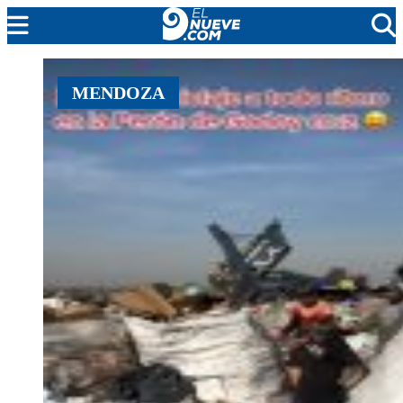
MENDOZA
MENDOZA
CADA DÍA
ARGENTINA
NOTICIERO 9
PROTAGONISTAS
EL NUEVE STREAMS
PROGRAMACIÓN
EN VIVO