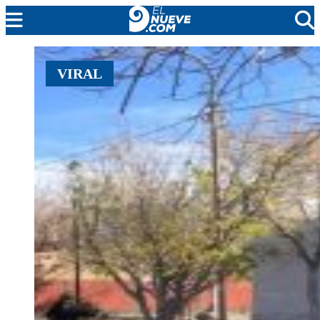
MENDOZA
VIRAL
CADA DÍA
ARGENTINA
NOTICIERO 9
PROTAGONISTAS
EL NUEVE STREAMS
PROGRAMACIÓN
EN VIVO