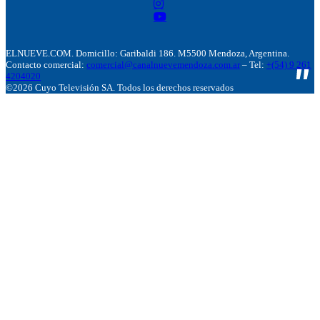
ELNUEVE.COM. Domicillo: Garibaldi 186. M5500 Mendoza, Argentina.
Contacto comercial:
comercial@canalnuevemendoza.com.ar
– Tel:
+(54) 9 261
4204020
©2026 Cuyo Televisión SA. Todos los derechos reservados