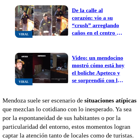
De la calle al
corazón: vio a su
“crush” arreglando
caños en el centro de
VIRAL
Mendoza y lo busca
en TikTok
Video: un mendocino
mostró cómo está hoy
el boliche Apeteco y
se sorprendió con lo
VIRAL
que había adentro
Mendoza suele ser escenario de
situaciones atípicas
que mezclan lo cotidiano con lo inesperado. Ya sea
por la espontaneidad de sus habitantes o por la
particularidad del entorno, estos momentos logran
captar la atención tanto de locales como de turistas.