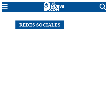
MENDOZA
REDES SOCIALES
CADA DÍA
ARGENTINA
NOTICIERO 9
PROTAGONISTAS
EL NUEVE STREAMS
PROGRAMACIÓN
EN VIVO