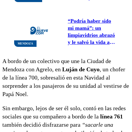
Cruz
“Podría haber sido
mi mamá”: un
limpiavidrios abrazó
y le salvó la vida a
MENDOZA
una mujer que quería
tirarse al zanjón en
A bordo de un colectivo que une la Ciudad de
Guaymallén
Mendoza con Agrelo, en
Luján de Cuyo
, un chofer
de la línea 700, sobresalió en esta Navidad al
sorprender a los pasajeros de su unidad al vestirse de
Papá Noel.
Sin embargo, lejos de ser él solo, contó en las redes
sociales que su compañero a bordo de la
línea 761
también decidió disfrazarse para
“sacarle una