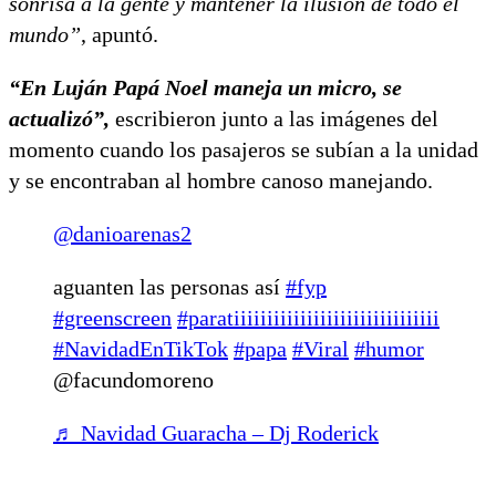
sonrisa a la gente y mantener la ilusión de todo el
mundo”
, apuntó.
“En Luján Papá Noel maneja un micro, se
actualizó”,
escribieron junto a las imágenes del
momento cuando los pasajeros se subían a la unidad
y se encontraban al hombre canoso manejando.
@danioarenas2
aguanten las personas así
#fyp
#greenscreen
#paratiiiiiiiiiiiiiiiiiiiiiiiiiiiiiii
#NavidadEnTikTok
#papa
#Viral
#humor
@facundomoreno
♬ Navidad Guaracha – Dj Roderick