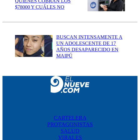
QUIÉNES COBRAN LOS
$78000 Y CUÁLES NO
BUSCAN INTENSAMENTE A
UN ADOLESCENTE DE 17
AÑOS DESAPARECIDO EN
MAIPÚ
CARTELERA
PROTAGONISTAS
SALUD
VIRALES