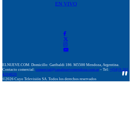
EN VIVO
ELNUEVE.COM. Domicillo: Garibaldi 186. M5500 Mendoza, Argentina.
Contacto comercial:
comercial@canalnuevemendoza.com.ar
– Tel:
+(54) 9 261
4204020
©2026 Cuyo Televisión SA. Todos los derechos reservados