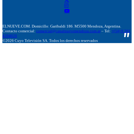
ELNUEVE.COM. Domicillo: Garibaldi 186. M5500 Mendoza, Argentina.
Contacto comercial:
comercial@canalnuevemendoza.com.ar
– Tel:
+(54) 9 261
4204020
©2026 Cuyo Televisión SA. Todos los derechos reservados