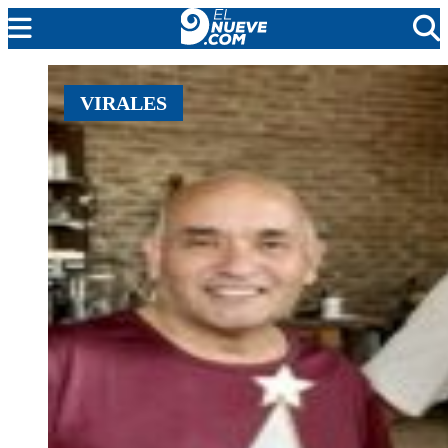
MENDOZA
VIRALES
CADA DÍA
ARGENTINA
NOTICIERO 9
PROTAGONISTAS
EL NUEVE STREAMS
PROGRAMACIÓN
EN VIVO