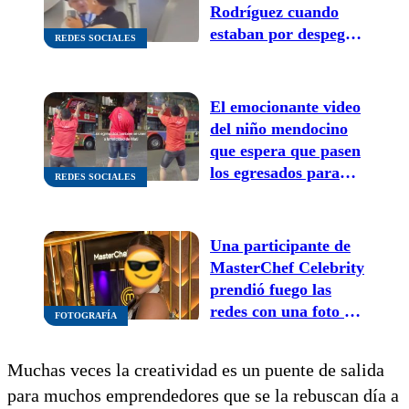
Rodríguez cuando
estaban por despegar
REDES SOCIALES
de Ecuador: todo lo
que pasó acá
El emocionante video
del niño mendocino
que espera que pasen
los egresados para
REDES SOCIALES
bailar con ellos en la
vereda
Una participante de
MasterChef Celebrity
prendió fuego las
redes con una foto en
FOTOGRAFÍA
modo “veranito”
Muchas veces la creatividad es un puente de salida
para muchos emprendedores que se la rebuscan día a