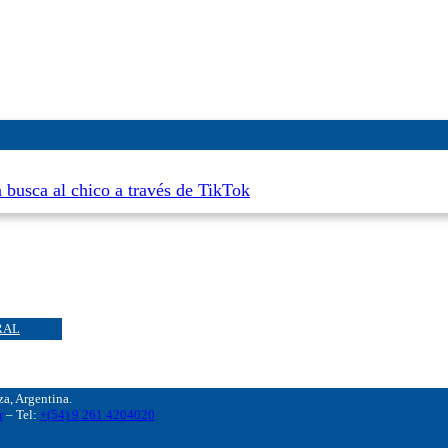
busca al chico a través de TikTok
RAL
, Argentina.
r
– Tel:
+(54) 9 261 4204020