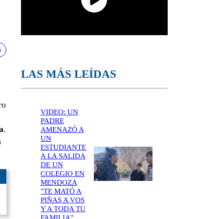
LAS MÁS LEÍDAS
ro
VIDEO: UN
PADRE
a
.
AMENAZÓ A
UN
a
ESTUDIANTE
A LA SALIDA
DE UN
COLEGIO EN
MENDOZA
"TE MATÓ A
PIÑAS A VOS
Y A TODA TU
FAMILIA"