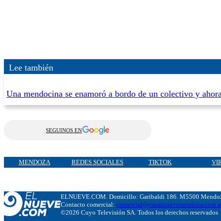
Lee también
Una mendocina se enamoró a bordo de un colectivo y ahora 
SEGUINOS EN
MENDOZA
REDES SOCIALES
TIKTOK
VI
ELNUEVE.COM. Domicillo: Garibaldi 186. M5500 Mendoza
Contacto comercial:
comercial@canalnuevemendoza.com.a
©2026 Cuyo Televisión SA. Todos los derechos reservados