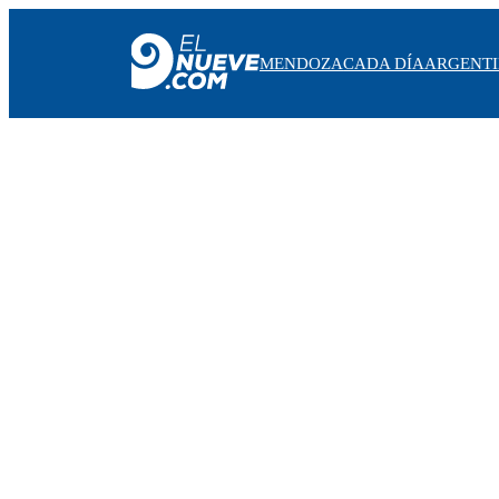
MENDOZA
CADA DÍA
ARGENT
MENDOZA
CADA DÍA
ARGENTINA
NOTICIERO 9
PROTAGONISTAS
EL NUEVE STREAMS
PROGRAMACIÓN
EN VIVO