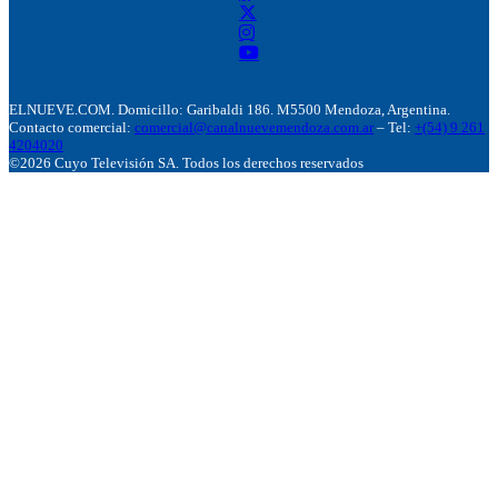
ELNUEVE.COM. Domicillo: Garibaldi 186. M5500 Mendoza, Argentina.
Contacto comercial:
comercial@canalnuevemendoza.com.ar
– Tel:
+(54) 9 261
4204020
©2026 Cuyo Televisión SA. Todos los derechos reservados