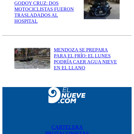
GODOY CRUZ: DOS
MOTOCICLISTAS FUERON
TRASLADADOS AL
HOSPITAL
MENDOZA SE PREPARA
PARA EL FRÍO: EL LUNES
PODRÍA CAER AGUA NIEVE
EN EL LLANO
CARTELERA
PROTAGONISTAS