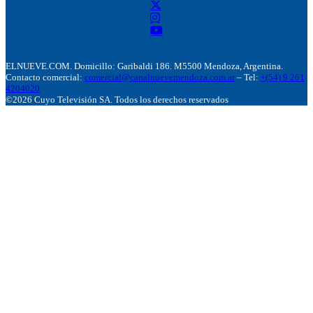
ELNUEVE.COM. Domicillo: Garibaldi 186. M5500 Mendoza, Argentina.
Contacto comercial:
comercial@canalnuevemendoza.com.ar
– Tel:
+(54) 9 261
4204020
©2026 Cuyo Televisión SA. Todos los derechos reservados