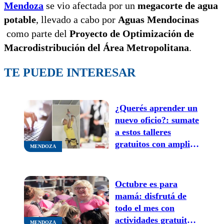
Mendoza
se vio afectada por un
megacorte de agua
potable
, llevado a cabo por
Aguas Mendocinas
como parte del
Proyecto de Optimización de
Macrodistribución del Área Metropolitana
.
TE PUEDE INTERESAR
¿Querés aprender un
nuevo oficio?: sumate
a estos talleres
gratuitos con amplia
MENDOZA
salida laboral
Octubre es para
mamá: disfrutá de
todo el mes con
actividades gratuitas
MENDOZA