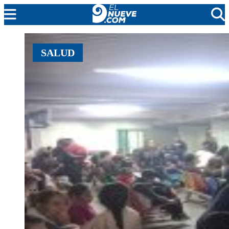
MENDOZA
SALUD
CADA DÍA
ARGENTINA
NOTICIERO 9
PROTAGONISTAS
EL NUEVE STREAMS
PROGRAMACIÓN
EN VIVO