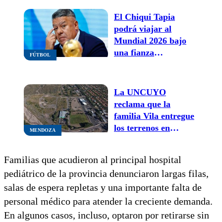
El Chiqui Tapia
podrá viajar al
Mundial 2026 bajo
una fianza
FÚTBOL
millonaria: ¿cuánto
deberá pagar?
La UNCUYO
reclama que la
familia Vila entregue
los terrenos en
MENDOZA
disputa tras un fallo
favorable de la
Familias que acudieron al principal hospital
Justicia
pediátrico de la provincia denunciaron largas filas,
salas de espera repletas y una importante falta de
personal médico para atender la creciente demanda.
En algunos casos, incluso, optaron por retirarse sin