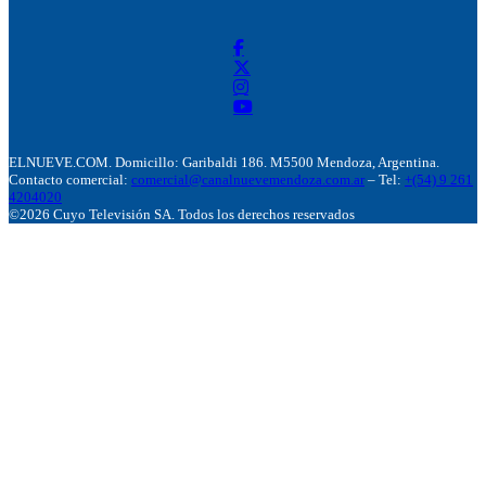
ELNUEVE.COM. Domicillo: Garibaldi 186. M5500 Mendoza, Argentina.
Contacto comercial:
comercial@canalnuevemendoza.com.ar
– Tel:
+(54) 9 261
4204020
©2026 Cuyo Televisión SA. Todos los derechos reservados