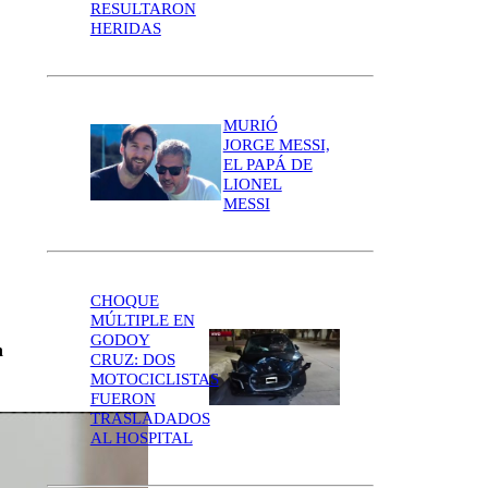
RESULTARON
HERIDAS
MURIÓ
JORGE MESSI,
EL PAPÁ DE
LIONEL
MESSI
CHOQUE
MÚLTIPLE EN
GODOY
n
CRUZ: DOS
MOTOCICLISTAS
FUERON
TRASLADADOS
AL HOSPITAL