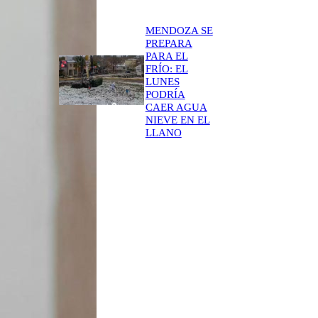
MENDOZA SE
PREPARA
PARA EL
FRÍO: EL
LUNES
PODRÍA
CAER AGUA
NIEVE EN EL
LLANO