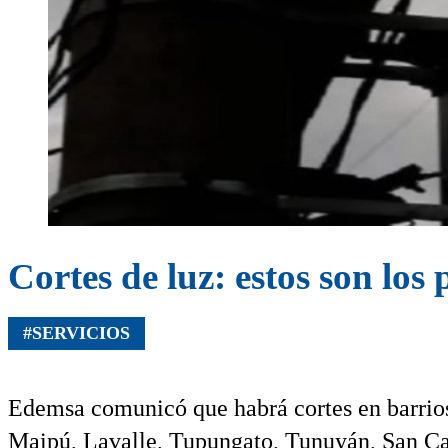
Cortes de luz: estos son lo
#SERVICIOS
Edemsa comunicó que habrá cortes en barrio
Maipú, Lavalle, Tupungato, Tunuyán, San Ca