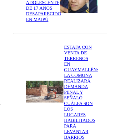
ADOLESCENTE
DE 17 AÑOS
DESAPARECIDO
EN MAIPÚ
ESTAFA CON
VENTA DE
TERRENOS
EN
GUAYMALLÉN:
LA COMUNA
REALIZARÁ
DEMANDA
PENAL Y
SEÑALÓ
.
CUÁLES SON
LOS
LUGARES
HABILITADOS
PARA
LEVANTAR
BARRIOS