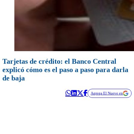
Tarjetas de crédito: el Banco Central
explicó cómo es el paso a paso para darla
de baja
Agrega El Nueve en