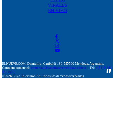
VIRALES
EN VIVO
ELNUEVE.COM. Domicillo: Garibaldi 186. M5500 Mendoza, Argentina.
Contacto comercial:
comercial@canalnuevemendoza.com.ar
– Tel:
+(54) 9 261
4204020
©2026 Cuyo Televisión SA. Todos los derechos reservados