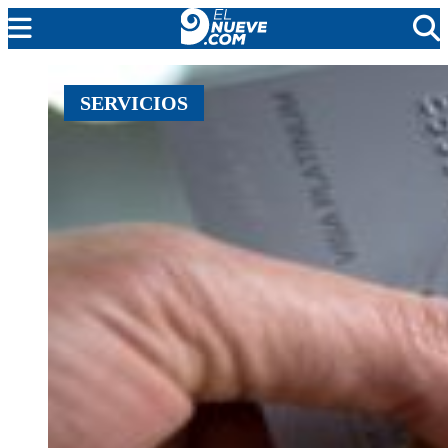
MENDOZA
SERVICIOS
CADA DÍA
ARGENTINA
NOTICIERO 9
PROTAGONISTAS
EL NUEVE STREAMS
PROGRAMACIÓN
EN VIVO