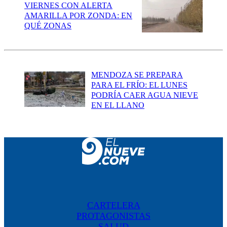
VIERNES CON ALERTA
AMARILLA POR ZONDA: EN
QUÉ ZONAS
MENDOZA SE PREPARA
PARA EL FRÍO: EL LUNES
PODRÍA CAER AGUA NIEVE
EN EL LLANO
CARTELERA
PROTAGONISTAS
SALUD