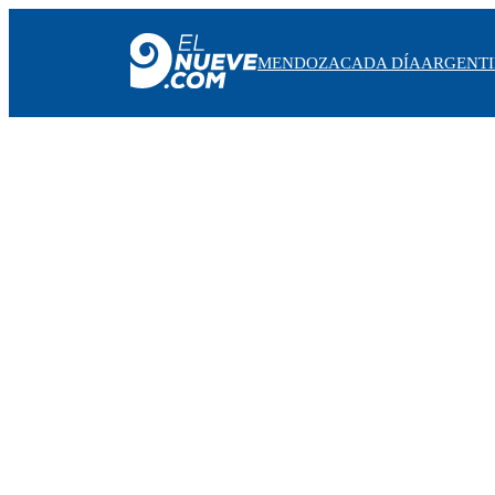
MENDOZA
CADA DÍA
ARGENT
MENDOZA
CADA DÍA
ARGENTINA
NOTICIERO 9
PROTAGONISTAS
EL NUEVE STREAMS
PROGRAMACIÓN
EN VIVO