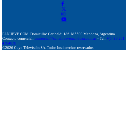
ELNUEVE.COM. Domicillo: Garibaldi 186. M5500 Mendoza, Argentina.
Contacto comercial:
comercial@canalnuevemendoza.com.ar
– Tel:
+(54) 9 261
4204020
©2026 Cuyo Televisión SA. Todos los derechos reservados