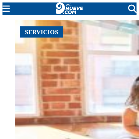
MENDOZA
SERVICIOS
CADA DÍA
ARGENTINA
NOTICIERO 9
PROTAGONISTAS
EL NUEVE STREAMS
PROGRAMACIÓN
EN VIVO