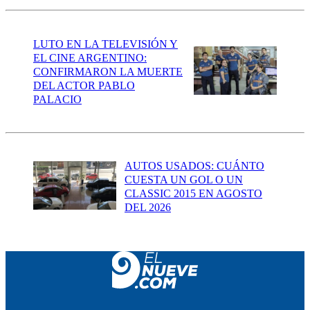
LUTO EN LA TELEVISIÓN Y
EL CINE ARGENTINO:
CONFIRMARON LA MUERTE
DEL ACTOR PABLO
PALACIO
AUTOS USADOS: CUÁNTO
CUESTA UN GOL O UN
CLASSIC 2015 EN AGOSTO
DEL 2026