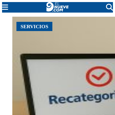
MENDOZA
SERVICIOS
CADA DÍA
ARGENTINA
NOTICIERO 9
PROTAGONISTAS
EL NUEVE STREAMS
PROGRAMACIÓN
EN VIVO