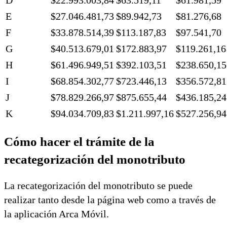
E
$27.046.481,73
$89.942,73
$81.276,68
F
$33.878.514,39
$113.187,83
$97.541,70
G
$40.513.679,01
$172.883,97
$119.261,16
H
$61.496.949,51
$392.103,51
$238.650,15
I
$68.854.302,77
$723.446,13
$356.572,81
J
$78.829.266,97
$875.655,44
$436.185,24
K
$94.034.709,83
$1.211.997,16
$527.256,94
Cómo hacer el trámite de la
recategorización del monotributo
La recategorización del monotributo se puede
realizar tanto desde la página web como a través de
la aplicación Arca Móvil.