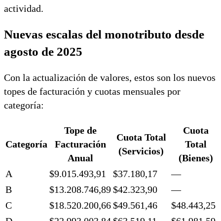
actividad.
Nuevas escalas del monotributo desde
agosto de 2025
Con la actualización de valores, estos son los nuevos
topes de facturación y cuotas mensuales por
categoría:
Tope de
Cuota
Cuota Total
Categoría
Facturación
Total
(Servicios)
Anual
(Bienes)
A
$9.015.493,91
$37.180,17
—
B
$13.208.746,89
$42.323,90
—
C
$18.520.200,66
$49.561,46
$48.443,25
D
$22.993.003,84
$63.519,11
$61.981,59