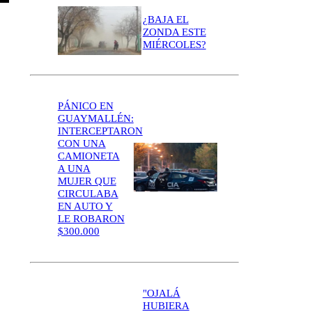
¿BAJA EL
ZONDA ESTE
MIÉRCOLES?
PÁNICO EN
GUAYMALLÉN:
INTERCEPTARON
CON UNA
CAMIONETA
A UNA
MUJER QUE
CIRCULABA
EN AUTO Y
LE ROBARON
$300.000
"OJALÁ
HUBIERA