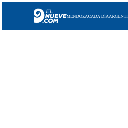
MENDOZA
CADA DÍA
ARGENT
MENDOZA
CADA DÍA
ARGENTINA
NOTICIERO 9
PROTAGONISTAS
EL NUEVE STREAMS
PROGRAMACIÓN
EN VIVO