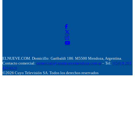
ELNUEVE.COM. Domicillo: Garibaldi 186. M5500 Mendoza, Argentina.
Contacto comercial:
comercial@canalnuevemendoza.com.ar
– Tel:
+(54) 9 261
4204020
©2026 Cuyo Televisión SA. Todos los derechos reservados