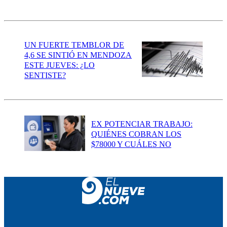
UN FUERTE TEMBLOR DE
4,6 SE SINTIÓ EN MENDOZA
ESTE JUEVES: ¿LO
SENTISTE?
EX POTENCIAR TRABAJO:
QUIÉNES COBRAN LOS
$78000 Y CUÁLES NO