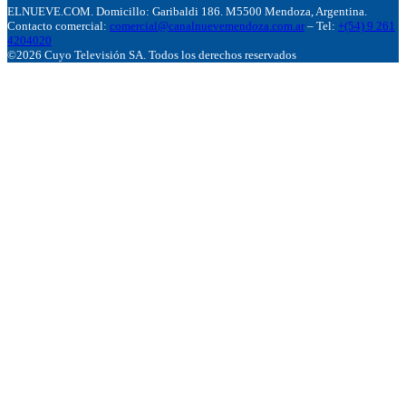
ELNUEVE.COM. Domicillo: Garibaldi 186. M5500 Mendoza, Argentina.
Contacto comercial:
comercial@canalnuevemendoza.com.ar
– Tel:
+(54) 9 261
4204020
©2026 Cuyo Televisión SA. Todos los derechos reservados