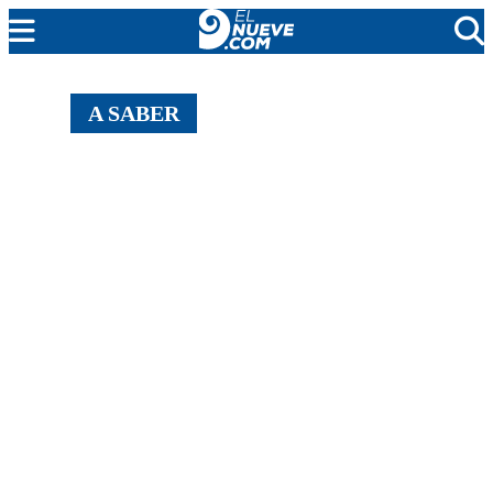
MENDOZA
A SABER
CADA DÍA
ARGENTINA
NOTICIERO 9
PROTAGONISTAS
EL NUEVE STREAMS
PROGRAMACIÓN
EN VIVO