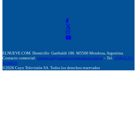
ELNUEVE.COM. Domicillo: Garibaldi 186. M5500 Mendoza, Argentina.
Contacto comercial:
comercial@canalnuevemendoza.com.ar
– Tel:
+(54) 9 261
4204020
©2026 Cuyo Televisión SA. Todos los derechos reservados