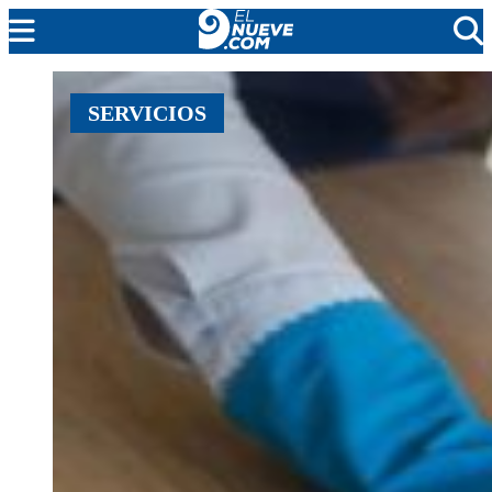
MENDOZA
SERVICIOS
CADA DÍA
ARGENTINA
NOTICIERO 9
PROTAGONISTAS
EL NUEVE STREAMS
PROGRAMACIÓN
EN VIVO