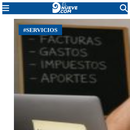
MENDOZA
#SERVICIOS
CADA DÍA
ARGENTINA
NOTICIERO 9
PROTAGONISTAS
EL NUEVE STREAMS
PROGRAMACIÓN
EN VIVO