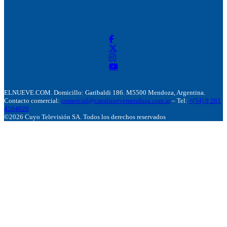
ELNUEVE.COM. Domicillo: Garibaldi 186. M5500 Mendoza, Argentina.
Contacto comercial:
comercial@canalnuevemendoza.com.ar
– Tel:
+(54) 9 261
4204020
©2026 Cuyo Televisión SA. Todos los derechos reservados