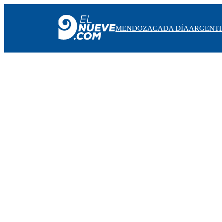
MENDOZA
CADA DÍA
ARGENT
MENDOZA
CADA DÍA
ARGENTINA
NOTICIERO 9
PROTAGONISTAS
EL NUEVE STREAMS
PROGRAMACIÓN
EN VIVO