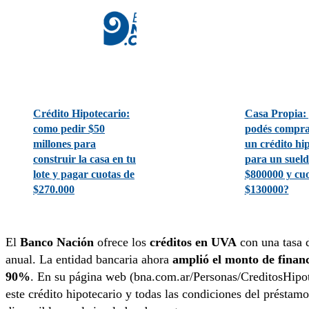
Crédito Hipotecario:
Casa Propia:
como pedir $50
podés compra
millones para
un crédito hi
construir la casa en tu
para un sueld
lote y pagar cuotas de
$800000 y cuo
$270.000
$130000?
El
Banco Nación
ofrece los
créditos en UVA
con una tasa 
anual. La entidad bancaria ahora
amplió el monto de financ
90%
. En su página web (bna.com.ar/Personas/CreditosHipot
este crédito hipotecario y todas las condiciones del préstam