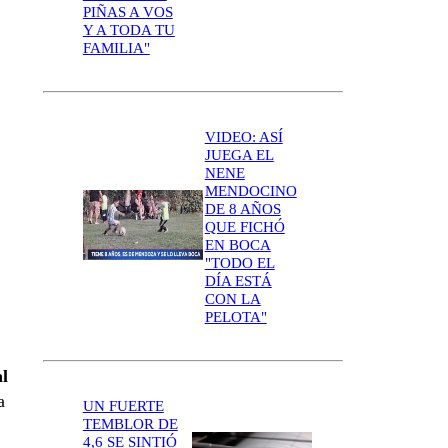
PIÑAS A VOS
Y A TODA TU
FAMILIA"
VIDEO: ASÍ
JUEGA EL
NENE
MENDOCINO
DE 8 AÑOS
QUE FICHÓ
EN BOCA
"TODO EL
DÍA ESTÁ
CON LA
PELOTA"
al
a
UN FUERTE
TEMBLOR DE
4,6 SE SINTIÓ