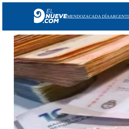
MENDOZA
CADA DÍA
ARGENT
MENDOZA
CADA DÍA
ARGENTINA
NOTICIERO 9
PROTAGONISTAS
EL NUEVE STREAMS
PROGRAMACIÓN
EN VIVO