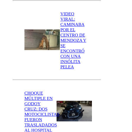
VIDEO
VIRAL:
CAMINABA
POR EL
CENTRO DE
MENDOZA Y
SE
ENCONTRÓ
CON UNA
INSÓLITA
PELEA
CHOQUE
MÚLTIPLE EN
GODOY
CRUZ: DOS
MOTOCICLISTAS
FUERON
TRASLADADOS
AL HOSPITAL