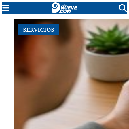
MENDOZA
SERVICIOS
CADA DÍA
ARGENTINA
NOTICIERO 9
PROTAGONISTAS
EL NUEVE STREAMS
PROGRAMACIÓN
EN VIVO