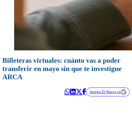
Billeteras virtuales: cuánto vas a poder
transferir en mayo sin que te investigue
ARCA
Agrega El Nueve en