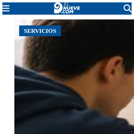
MENDOZA
SERVICIOS
CADA DÍA
ARGENTINA
NOTICIERO 9
PROTAGONISTAS
EL NUEVE STREAMS
PROGRAMACIÓN
EN VIVO