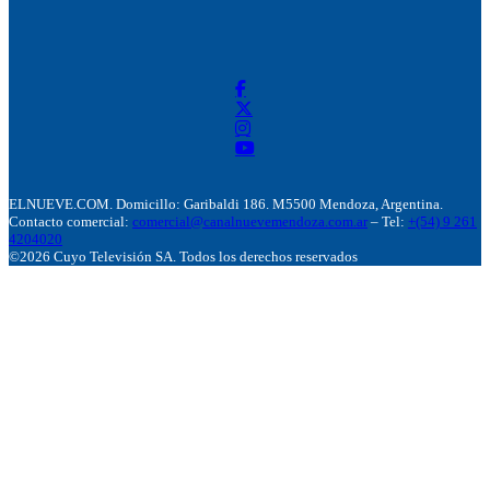
ELNUEVE.COM. Domicillo: Garibaldi 186. M5500 Mendoza, Argentina.
Contacto comercial:
comercial@canalnuevemendoza.com.ar
– Tel:
+(54) 9 261
4204020
©2026 Cuyo Televisión SA. Todos los derechos reservados