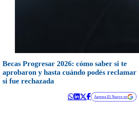
Becas Progresar 2026: cómo saber si te
aprobaron y hasta cuándo podés reclamar
si fue rechazada
Agrega El Nueve en