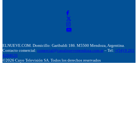
ELNUEVE.COM. Domicillo: Garibaldi 186. M5500 Mendoza, Argentina.
Contacto comercial:
comercial@canalnuevemendoza.com.ar
– Tel:
+(54) 9 261
4204020
©2026 Cuyo Televisión SA. Todos los derechos reservados