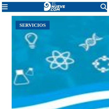
MENDOZA
SERVICIOS
CADA DÍA
ARGENTINA
NOTICIERO 9
PROTAGONISTAS
EL NUEVE STREAMS
PROGRAMACIÓN
EN VIVO