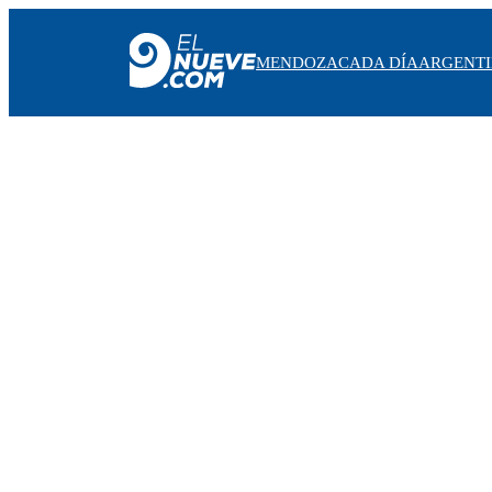
MENDOZA
CADA DÍA
ARGENT
MENDOZA
CADA DÍA
ARGENTINA
NOTICIERO 9
PROTAGONISTAS
EL NUEVE STREAMS
PROGRAMACIÓN
EN VIVO