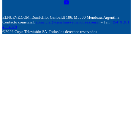
ELNUEVE.COM. Domicillo: Garibaldi 186. M5500 Mendoza, Argentina.
Contacto comercial:
comercial@canalnuevemendoza.com.ar
– Tel:
+(54) 9 261
4204020
©2026 Cuyo Televisión SA. Todos los derechos reservados