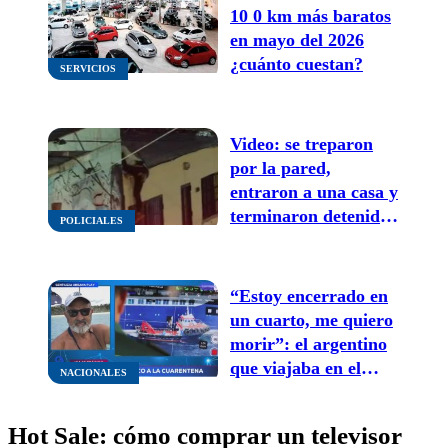
10 0 km más baratos
en mayo del 2026
¿cuánto cuestan?
SERVICIOS
Video: se treparon
por la pared,
entraron a una casa y
terminaron detenidos
POLICIALES
en Las Heras
“Estoy encerrado en
un cuarto, me quiero
morir”: el argentino
que viajaba en el
NACIONALES
Crucero con
Hantavirus comentó
Hot Sale: cómo comprar un televisor
como sigue su vida