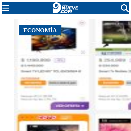
MENDOZA
ECONOMÍA
CADA DÍA
ARGENTINA
NOTICIERO 9
PROTAGONISTAS
EL NUEVE STREAMS
PROGRAMACIÓN
EN VIVO