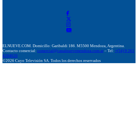
ELNUEVE.COM. Domicillo: Garibaldi 186. M5500 Mendoza, Argentina.
Contacto comercial:
comercial@canalnuevemendoza.com.ar
– Tel:
+(54) 9 261
4204020
©2026 Cuyo Televisión SA. Todos los derechos reservados