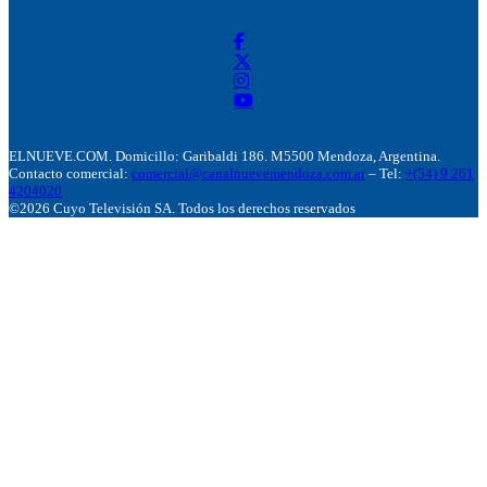
ELNUEVE.COM. Domicillo: Garibaldi 186. M5500 Mendoza, Argentina.
Contacto comercial:
comercial@canalnuevemendoza.com.ar
– Tel:
+(54) 9 261
4204020
©2026 Cuyo Televisión SA. Todos los derechos reservados