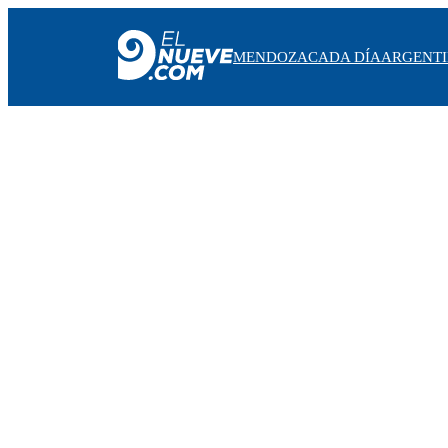
MENDOZA
CADA DÍA
ARGENT
MENDOZA
CADA DÍA
ARGENTINA
NOTICIERO 9
PROTAGONISTAS
EL NUEVE STREAMS
PROGRAMACIÓN
EN VIVO