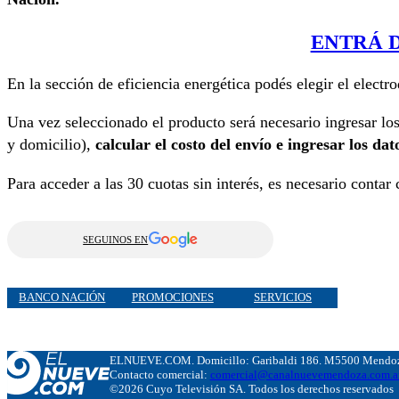
ENTRÁ 
En la sección de eficiencia energética podés elegir el electr
Una vez seleccionado el producto será necesario ingresar lo
y domicilio),
calcular el costo del envío e ingresar los dato
Para acceder a las 30 cuotas sin interés, es necesario contar
SEGUINOS EN
BANCO NACIÓN
PROMOCIONES
SERVICIOS
ELNUEVE.COM. Domicillo: Garibaldi 186. M5500 Mendoza
Contacto comercial:
comercial@canalnuevemendoza.com.a
©2026 Cuyo Televisión SA. Todos los derechos reservados