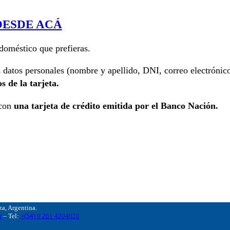
DESDE ACÁ
odoméstico que prefieras.
s datos personales (nombre y apellido, DNI, correo electrónic
s de la tarjeta.
 con
una tarjeta de crédito emitida por el Banco Nación.
, Argentina.
r
– Tel:
+(54) 9 261 4204020