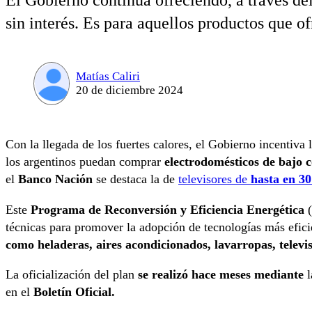
El Gobierno continúa ofreciendo, a través de
sin interés. Es para aquellos productos que 
Matías Caliri
20 de diciembre 2024
Con la llegada de los fuertes calores, el Gobierno incentiv
los argentinos puedan comprar
electrodomésticos de bajo 
el
Banco Nación
se destaca la de
televisores de
hasta en 30
Este
Programa de Reconversión y Eficiencia Energética
(
técnicas para promover la adopción de tecnologías más efici
como heladeras, aires acondicionados, lavarropas, telev
La oficialización del plan
se realizó hace meses mediante
l
en el
Boletín Oficial.