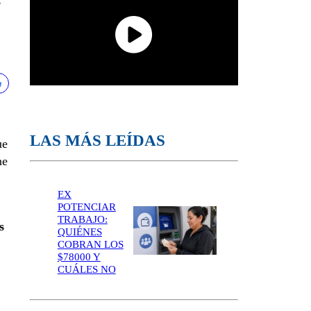
s
LAS MÁS LEÍDAS
ue
ne
EX
POTENCIAR
TRABAJO:
s
QUIÉNES
COBRAN LOS
$78000 Y
CUÁLES NO