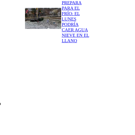
PREPARA
PARA EL
FRÍO: EL
LUNES
PODRÍA
CAER AGUA
NIEVE EN EL
LLANO
o