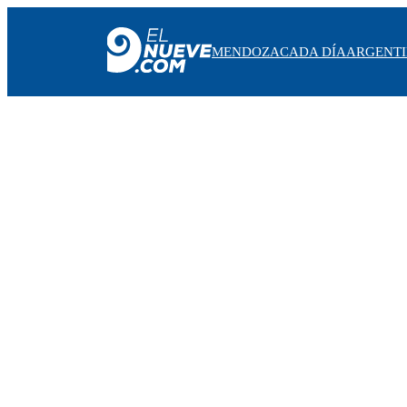
MENDOZA
CADA DÍA
ARGENT
MENDOZA
CADA DÍA
ARGENTINA
NOTICIERO 9
PROTAGONISTAS
EL NUEVE STREAMS
PROGRAMACIÓN
EN VIVO