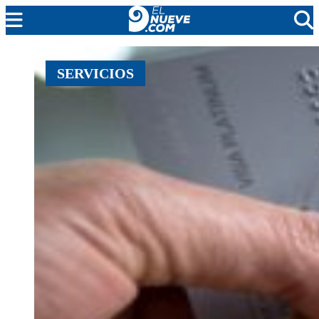
MENDOZA
SERVICIOS
CADA DÍA
ARGENTINA
NOTICIERO 9
PROTAGONISTAS
EL NUEVE STREAMS
PROGRAMACIÓN
EN VIVO