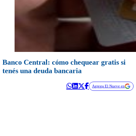
Banco Central: cómo chequear gratis si
tenés una deuda bancaria
Agrega El Nueve en