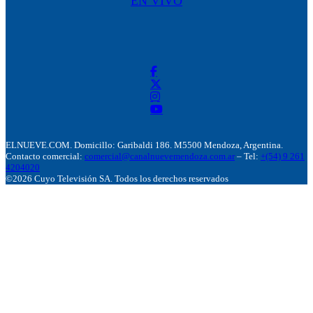
EN VIVO
ELNUEVE.COM. Domicillo: Garibaldi 186. M5500 Mendoza, Argentina.
Contacto comercial:
comercial@canalnuevemendoza.com.ar
– Tel:
+(54) 9 261
4204020
©2026 Cuyo Televisión SA. Todos los derechos reservados