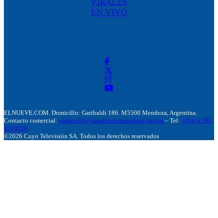
VIRALES
EN VIVO
ELNUEVE.COM. Domicillo: Garibaldi 186. M5500 Mendoza, Argentina.
Contacto comercial:
comercial@canalnuevemendoza.com.ar
– Tel:
+(54) 9 261
4204020
©2026 Cuyo Televisión SA. Todos los derechos reservados