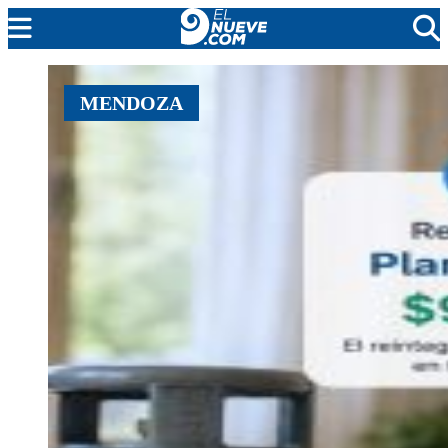
MENDOZA
MENDOZA
CADA DÍA
ARGENTINA
NOTICIERO 9
PROTAGONISTAS
EL NUEVE STREAMS
PROGRAMACIÓN
EN VIVO