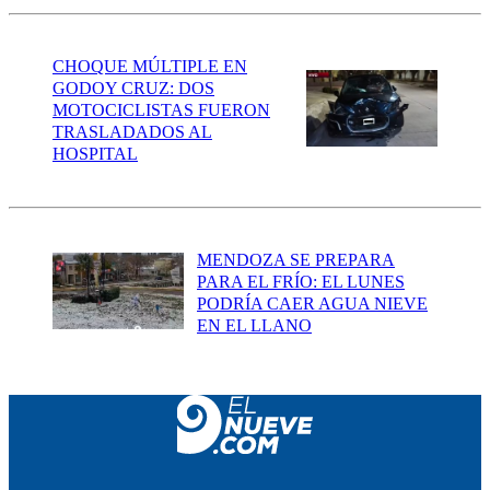
CHOQUE MÚLTIPLE EN
GODOY CRUZ: DOS
MOTOCICLISTAS FUERON
TRASLADADOS AL
HOSPITAL
MENDOZA SE PREPARA
PARA EL FRÍO: EL LUNES
PODRÍA CAER AGUA NIEVE
EN EL LLANO