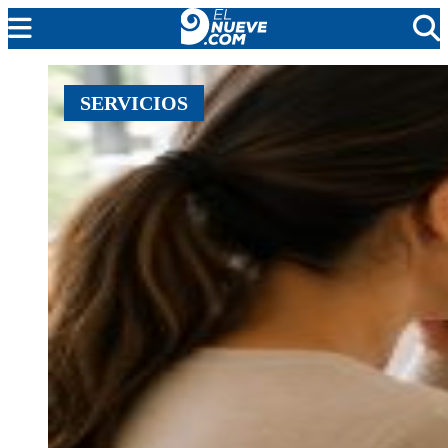
MENDOZA
SERVICIOS
CADA DÍA
ARGENTINA
NOTICIERO 9
PROTAGONISTAS
EL NUEVE STREAMS
PROGRAMACIÓN
EN VIVO