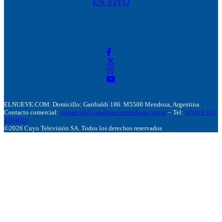
EN VIVO
ELNUEVE.COM. Domicillo: Garibaldi 186. M5500 Mendoza, Argentina.
Contacto comercial:
comercial@canalnuevemendoza.com.ar
– Tel:
+(54) 9 261
4204020
©2026 Cuyo Televisión SA. Todos los derechos reservados