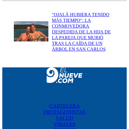
"OJALÁ HUBIERA TENIDO
MÁS TIEMPO": LA
CONMOVEDORA
DESPEDIDA DE LA HIJA DE
LA PAREJA QUE MURIÓ
TRAS LA CAÍDA DE UN
ÁRBOL EN SAN CARLOS
CARTELERA
PROTAGONISTAS
SALUD
VIRALES