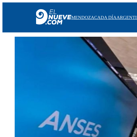
MENDOZA
CADA DÍA
ARGENT
MENDOZA
CADA DÍA
ARGENTINA
NOTICIERO 9
PROTAGONISTAS
EL NUEVE STREAMS
PROGRAMACIÓN
EN VIVO