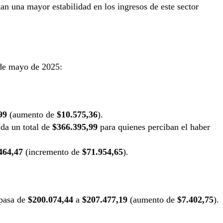
an una mayor estabilidad en los ingresos de este sector
 de mayo de 2025:
99
(aumento de
$10.575,36
).
 da un total de
$366.395,99
para quienes perciban el haber
464,47
(incremento de
$71.954,65
).
pasa de
$200.074,44
a
$207.477,19
(aumento de
$7.402,75
).