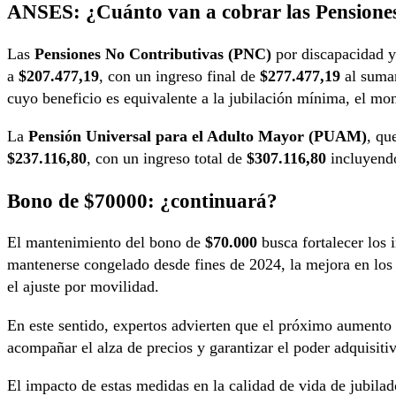
ANSES: ¿Cuánto van a cobrar las Pension
Las
Pensiones No Contributivas (PNC)
por discapacidad y
a
$207.477,19
, con un ingreso final de
$277.477,19
al sumar
cuyo beneficio es equivalente a la jubilación mínima, el mon
La
Pensión Universal para el Adulto Mayor (PUAM)
, qu
$237.116,80
, con un ingreso total de
$307.116,80
incluyendo
Bono de $70000: ¿continuará?
El mantenimiento del bono de
$70.000
busca fortalecer los 
mantenerse congelado desde fines de 2024, la mejora en los
el ajuste por movilidad.
En este sentido, expertos advierten que el próximo aumento 
acompañar el alza de precios y garantizar el poder adquisitiv
El impacto de estas medidas en la calidad de vida de jubila