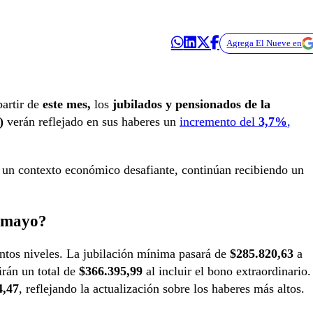
Agrega El Nueve en
artir de
este mes,
los
jubilados y pensionados de la
)
verán reflejado en sus haberes un
incremento del
3,7%
,
n un contexto económico desafiante, continúan recibiendo un
n mayo?
intos niveles. La jubilación mínima pasará de
$285.820,63
a
irán un total de
$366.395,99
al incluir el bono extraordinario.
4,47
, reflejando la actualización sobre los haberes más altos.