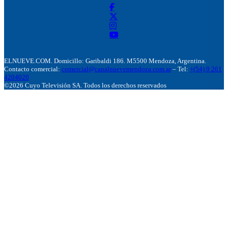
ELNUEVE.COM. Domicillo: Garibaldi 186. M5500 Mendoza, Argentina.
Contacto comercial:
comercial@canalnuevemendoza.com.ar
– Tel:
+(54) 9 261
4204020
©2026 Cuyo Televisión SA. Todos los derechos reservados