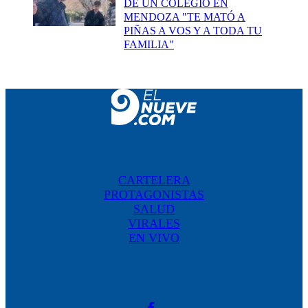
DE UN COLEGIO EN
MENDOZA "TE MATÓ A
PIÑAS A VOS Y A TODA TU
FAMILIA"
CARTELERA
PROTAGONISTAS
SALUD
VIRALES
EN VIVO