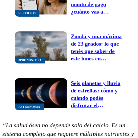
monto de pago
¿cuánto vas a
SERVICIOS
recibir?
Zonda y una máxima
de 23 grados: lo que
tenés que saber de
este lunes en
#PRONÓSTICO
Mendoza
Seis planetas y lluvia
de estrellas: cómo y
cuándo podés
disfrutar el
ASTRONOMÍA
espectáculo
astronómico en
“La salud ósea no depende solo del calcio. Es un
Mendoza
sistema complejo que requiere múltiples nutrientes y