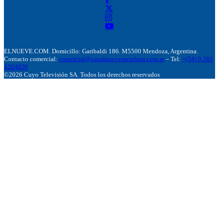
ELNUEVE.COM. Domicillo: Garibaldi 186. M5500 Mendoza, Argentina.
Contacto comercial:
comercial@canalnuevemendoza.com.ar
– Tel:
+(54) 9 261
4204020
©2026 Cuyo Televisión SA. Todos los derechos reservados