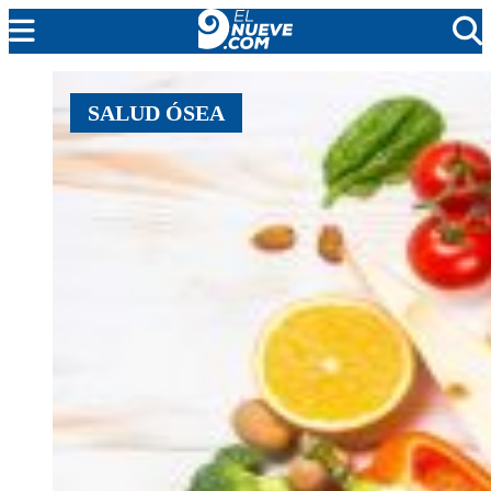
MENDOZA
SALUD ÓSEA
CADA DÍA
ARGENTINA
NOTICIERO 9
PROTAGONISTAS
EL NUEVE STREAMS
PROGRAMACIÓN
EN VIVO