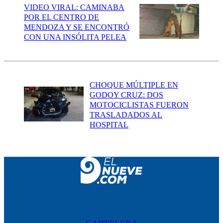
VIDEO VIRAL: CAMINABA
POR EL CENTRO DE
MENDOZA Y SE ENCONTRÓ
CON UNA INSÓLITA PELEA
CHOQUE MÚLTIPLE EN
GODOY CRUZ: DOS
MOTOCICLISTAS FUERON
TRASLADADOS AL
HOSPITAL