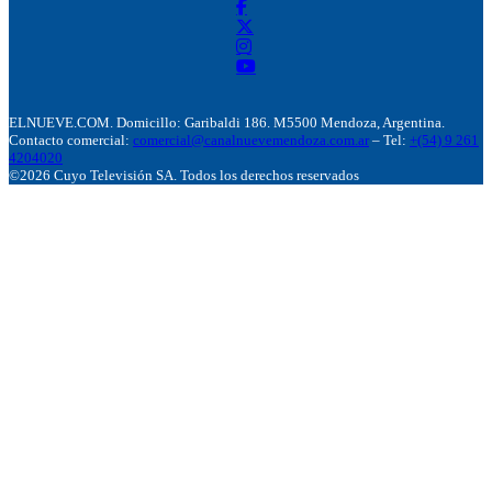
ELNUEVE.COM. Domicillo: Garibaldi 186. M5500 Mendoza, Argentina.
Contacto comercial:
comercial@canalnuevemendoza.com.ar
– Tel:
+(54) 9 261
4204020
©2026 Cuyo Televisión SA. Todos los derechos reservados