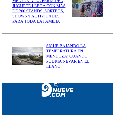
MENDOZA: LA FERIA DEL
JUGUETE LLEGA CON MÁS
DE 200 STANDS, SORTEOS,
SHOWS Y ACTIVIDADES
PARA TODA LA FAMILIA
SIGUE BAJANDO LA
TEMPERATURA EN
MENDOZA: CUÁNDO
PODRÍA NEVAR EN EL
LLANO