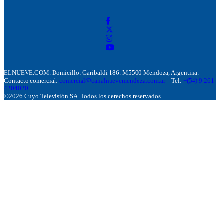
ELNUEVE.COM. Domicillo: Garibaldi 186. M5500 Mendoza, Argentina.
Contacto comercial:
comercial@canalnuevemendoza.com.ar
– Tel:
+(54) 9 261
4204020
©2026 Cuyo Televisión SA. Todos los derechos reservados