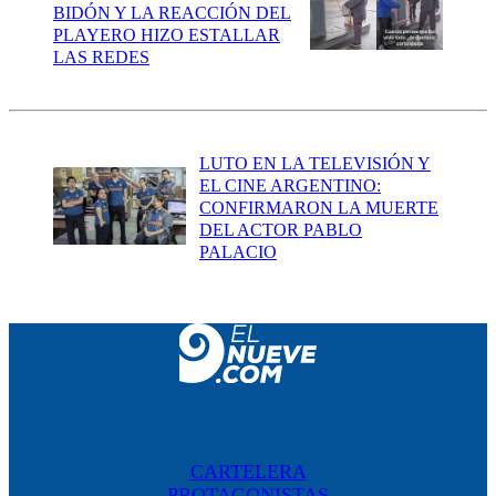
BIDÓN Y LA REACCIÓN DEL
PLAYERO HIZO ESTALLAR
LAS REDES
LUTO EN LA TELEVISIÓN Y
EL CINE ARGENTINO:
CONFIRMARON LA MUERTE
DEL ACTOR PABLO
PALACIO
CARTELERA
PROTAGONISTAS