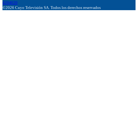
4204020
©2026 Cuyo Televisión SA. Todos los derechos reservados