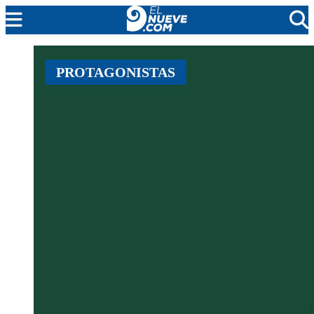
MENDOZA
PROTAGONISTAS
CADA DÍA
ARGENTINA
NOTICIERO 9
PROTAGONISTAS
EL NUEVE STREAMS
PROGRAMACIÓN
EN VIVO