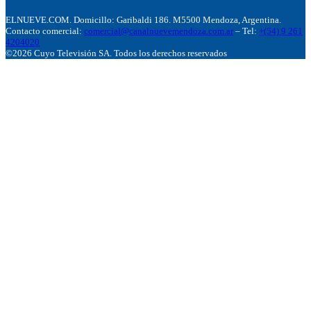
ELNUEVE.COM. Domicillo: Garibaldi 186. M5500 Mendoza, Argentina.
Contacto comercial:
comercial@canalnuevemendoza.com.ar
– Tel:
+(54) 9 261
4204020
©2026 Cuyo Televisión SA. Todos los derechos reservados