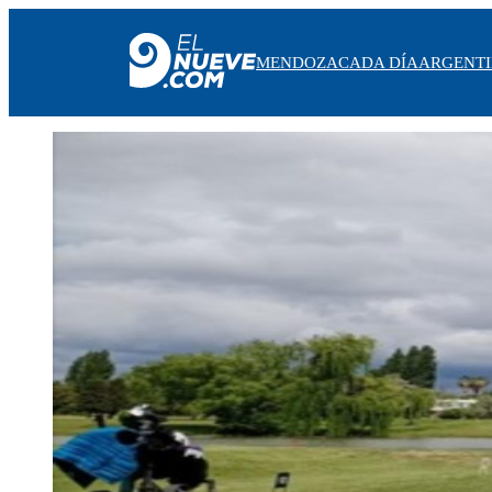
MENDOZA
CADA DÍA
ARGENT
MENDOZA
CADA DÍA
ARGENTINA
NOTICIERO 9
PROTAGONISTAS
EL NUEVE STREAMS
PROGRAMACIÓN
EN VIVO