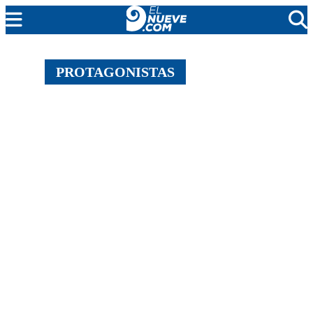
MENDOZA
PROTAGONISTAS
CADA DÍA
ARGENTINA
NOTICIERO 9
PROTAGONISTAS
EL NUEVE STREAMS
PROGRAMACIÓN
EN VIVO