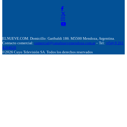
ELNUEVE.COM. Domicillo: Garibaldi 186. M5500 Mendoza, Argentina.
Contacto comercial:
comercial@canalnuevemendoza.com.ar
– Tel:
+(54) 9 261
4204020
©2026 Cuyo Televisión SA. Todos los derechos reservados