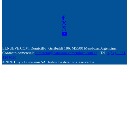
ELNUEVE.COM. Domicillo: Garibaldi 186. M5500 Mendoza, Argentina.
Contacto comercial:
comercial@canalnuevemendoza.com.ar
– Tel:
+(54) 9 261
4204020
©2026 Cuyo Televisión SA. Todos los derechos reservados