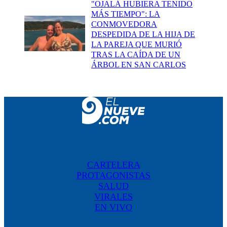
"OJALÁ HUBIERA TENIDO
MÁS TIEMPO": LA
CONMOVEDORA
DESPEDIDA DE LA HIJA DE
LA PAREJA QUE MURIÓ
TRAS LA CAÍDA DE UN
ÁRBOL EN SAN CARLOS
CARTELERA
PROTAGONISTAS
SALUD
VIRALES
EN VIVO